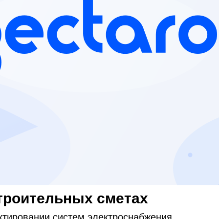
строительных сметах
ктировании систем электроснабжения