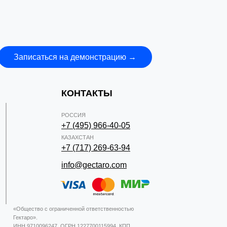
Записаться на демонстрацию →
КОНТАКТЫ
РОССИЯ
+7 (495) 966-40-05
КАЗАХСТАН
+7 (717) 269-63-94
info@gectaro.com
«Общество с ограниченной ответственностью
Гектаро».
ИНН 9710096247, ОГРН 1227700115994, КПП