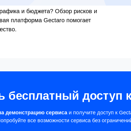
графика и бюджета? Обзор рисков и
вая платформа Gectaro помогает
ество.
ь бесплатный доступ к
на демонстрацию сервиса
и получите доступ к Gect
опробуйте все возможности сервиса без ограничени