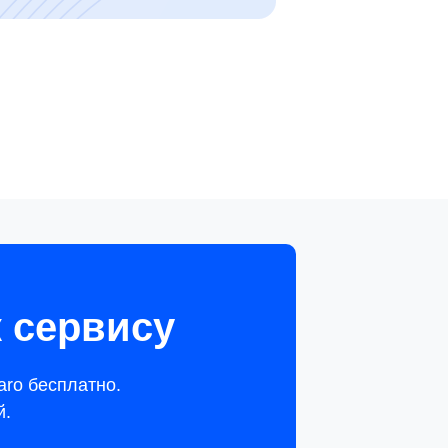
 сервису
aro бесплатно.
й.