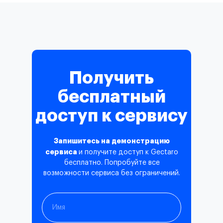
Получить
бесплатный
доступ к сервису
Запишитесь на демонстрацию
сервиса
и получите доступ к Gectaro
бесплатно. Попробуйте все
возможности сервиса без ограничений.