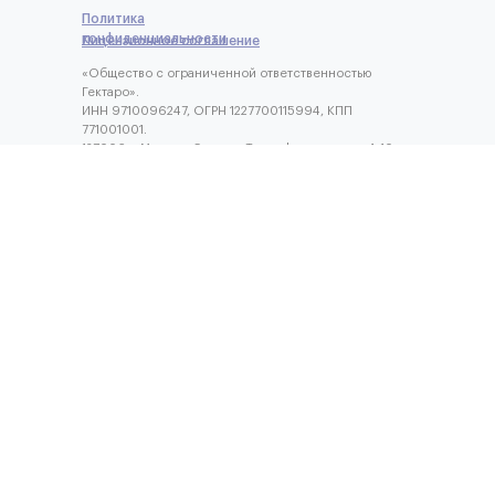
Политика
конфиденциальности
Лицензионное соглашение
«Общество с ограниченной ответственностью
Гектаро».
ИНН 9710096247, ОГРН 1227700115994, КПП
771001001.
127006, г.Москва, Садовая-Триумфальная ул, д. 4-10,
помещ. II ком 6 оф 3а.
ОКВЭД 62.01