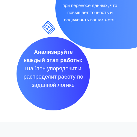
при переносе данных, что
повышает точность и
надежность ваших смет.
Анализируйте
каждый этап работы:
Шаблон упорядочит и
распределит работу по
заданной логике