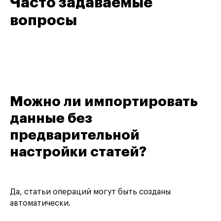
Часто задаваемые
вопросы
Можно ли импортировать
данные без
предварительной
настройки статей?
Да, статьи операций могут быть созданы
автоматически.