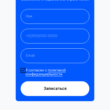
Я согласен с
политикой
конфиденциальности
Записаться