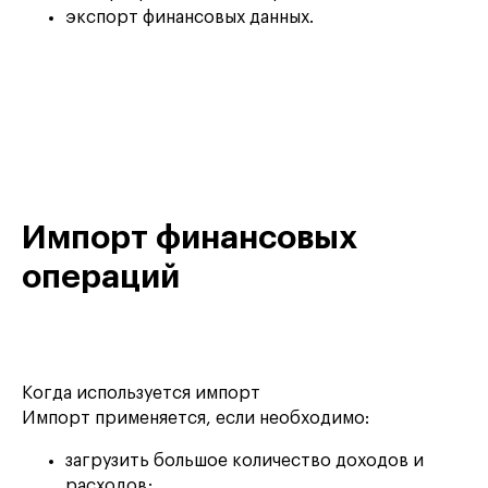
экспорт финансовых данных.
Импорт финансовых
операций
Когда используется импорт
Импорт применяется, если необходимо:
загрузить большое количество доходов и
расходов;