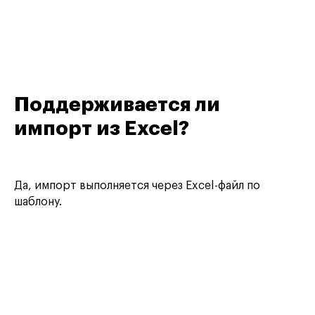
Поддерживается ли
импорт из Excel?
Да, импорт выполняется через Excel-файл по
шаблону.