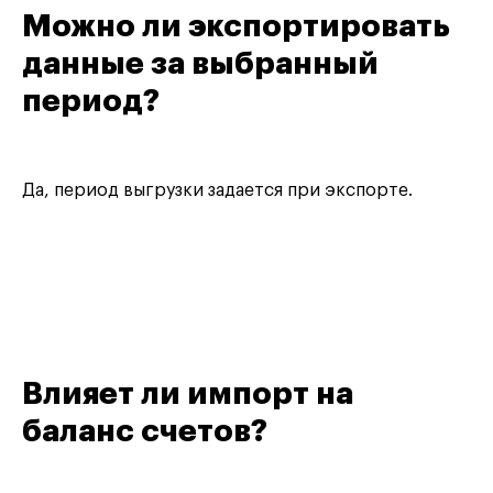
Можно ли экспортировать
данные за выбранный
период?
Да, период выгрузки задается при экспорте.
Влияет ли импорт на
баланс счетов?