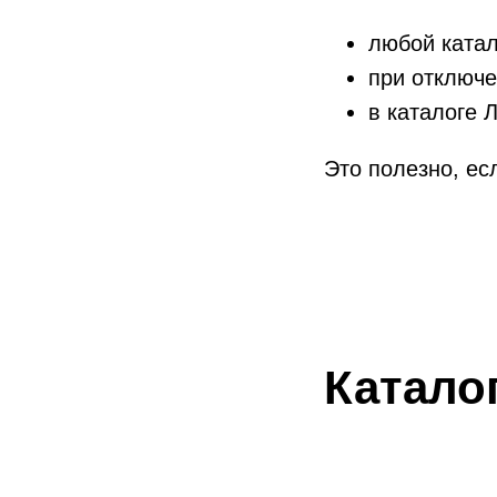
любой ката
при отключе
в каталоге
Это полезно, ес
Катало