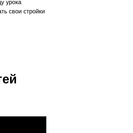
цу урока
ть свои стройки
ей