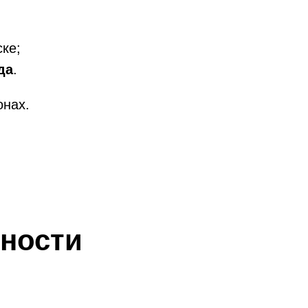
ске;
да
.
онах.
нности