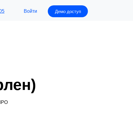
Войти
05
Демо доступ
рлен)
ПРО