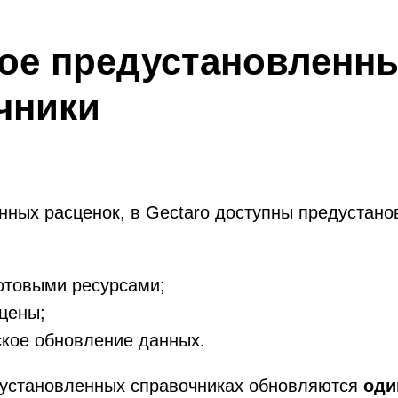
кое предустановленн
чники
нных расценок, в Gectaro доступны предустан
готовыми ресурсами;
цены;
кое обновление данных.
дустановленных справочниках обновляются
оди