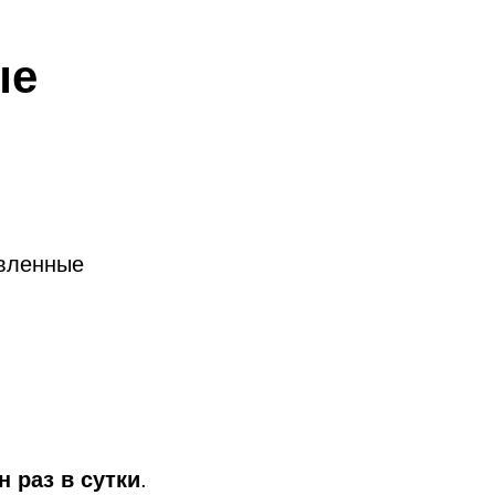
ые
овленные
н раз в сутки
.