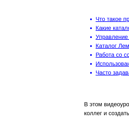
Что такое п
Какие катал
Управление 
Каталог Ле
Работа со с
Использован
Часто зада
В этом видеоуро
коллег и создат