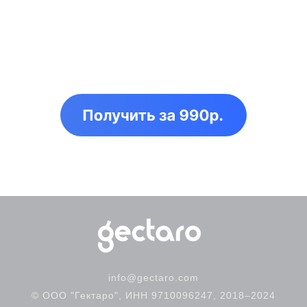
info@gectaro.com
© ООО "Гектаро", ИНН 9710096247, 2018–2024