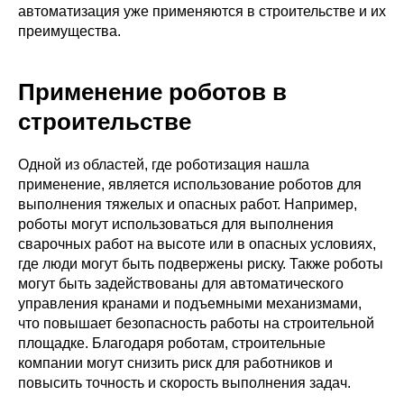
автоматизация уже применяются в строительстве и их
преимущества.
Применение роботов в
строительстве
Одной из областей, где роботизация нашла
применение, является использование роботов для
выполнения тяжелых и опасных работ. Например,
роботы могут использоваться для выполнения
сварочных работ на высоте или в опасных условиях,
где люди могут быть подвержены риску. Также роботы
могут быть задействованы для автоматического
управления кранами и подъемными механизмами,
что повышает безопасность работы на строительной
площадке. Благодаря роботам, строительные
компании могут снизить риск для работников и
повысить точность и скорость выполнения задач.