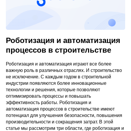
Роботизация и автоматизация
процессов в строительстве
Роботизация и автоматизация играют все более
важную роль в различных отраслях. И строительство
не исключение. С каждым годом в строительной
индустрии появляются более инновационные
технологии и решения, которые позволяют
оптимизировать процессы и повышать
эффективность работы. Роботизация и
автоматизация процессов в строительстве имеют
потенциал для улучшения безопасности, повышения
производительности и сокращения затрат. В этой
статье мы рассмотрим три области, где роботизация и