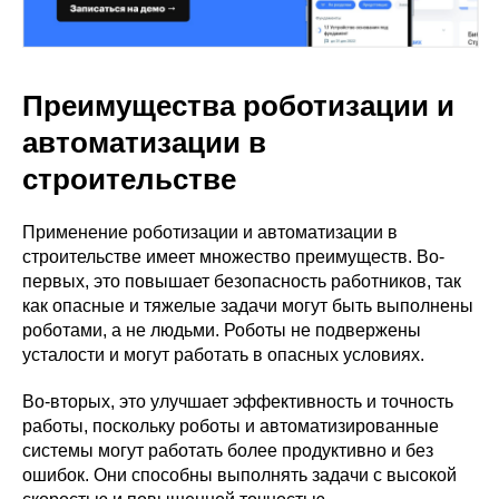
Преимущества роботизации и
автоматизации в
строительстве
Применение роботизации и автоматизации в
строительстве имеет множество преимуществ. Во-
первых, это повышает безопасность работников, так
как опасные и тяжелые задачи могут быть выполнены
роботами, а не людьми. Роботы не подвержены
усталости и могут работать в опасных условиях.
Во-вторых, это улучшает эффективность и точность
работы, поскольку роботы и автоматизированные
системы могут работать более продуктивно и без
ошибок. Они способны выполнять задачи с высокой