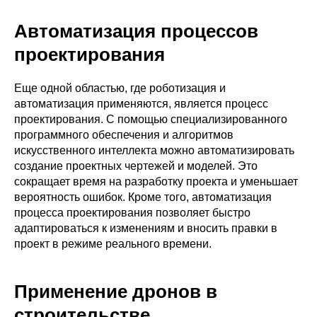
Автоматизация процессов
проектирования
Еще одной областью, где роботизация и
автоматизация применяются, является процесс
проектирования. С помощью специализированного
программного обеспечения и алгоритмов
искусственного интеллекта можно автоматизировать
создание проектных чертежей и моделей. Это
сокращает время на разработку проекта и уменьшает
вероятность ошибок. Кроме того, автоматизация
процесса проектирования позволяет быстро
адаптироваться к изменениям и вносить правки в
проект в режиме реального времени.
Применение дронов в
строительстве