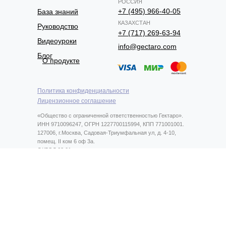
РОССИЯ
+7 (495) 966-40-05
База знаний
КАЗАХСТАН
Руководство
+7 (717) 269-63-94
Видеоуроки
info@gectaro.com
Блог
О продукте
Политика конфиденциальности
Лицензионное соглашение
«Общество с ограниченной ответственностью Гектаро».
ИНН 9710096247, ОГРН 1227700115994, КПП 771001001.
127006, г.Москва, Садовая-Триумфальная ул, д. 4-10,
помещ. II ком 6 оф 3а.
ОКВЭД 62.01