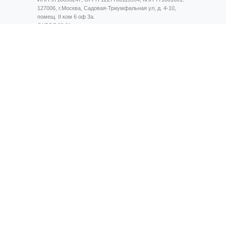
127006, г.Москва, Садовая-Триумфальная ул, д. 4-10,
помещ. II ком 6 оф 3а.
ОКВЭД 62.01