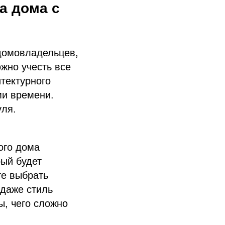
а дома с
домовладельцев,
ожно учесть все
тектурного
ми времени.
уля.
ого дома
рый будет
те выбрать
 даже стиль
ы, чего сложно