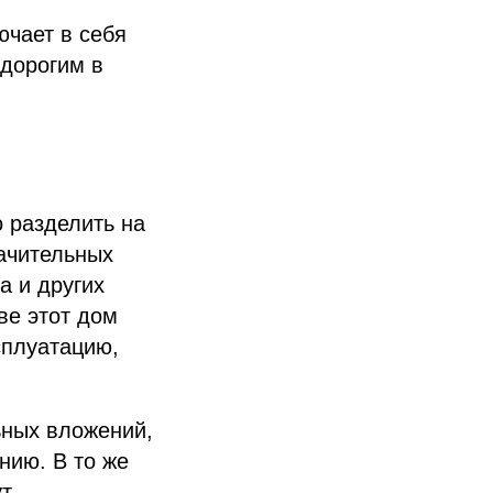
ючает в себя
 дорогим в
 разделить на
начительных
а и других
ве этот дом
сплуатацию,
ьных вложений,
нию. В то же
ут