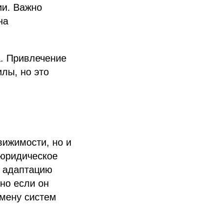
ии. Важно
на
а. Привлечение
лы, но это
вижимости, но и
 юридическое
и адаптацию
но если он
амену систем