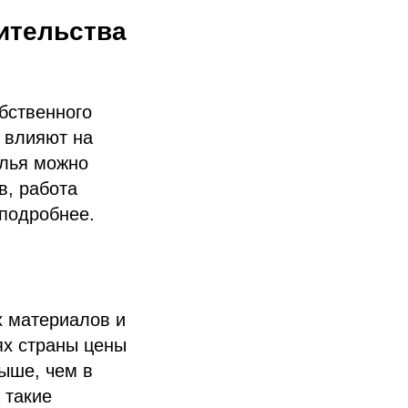
ительства
бственного
 влияют на
илья можно
в, работа
 подробнее.
х материалов и
ях страны цены
ыше, чем в
 такие