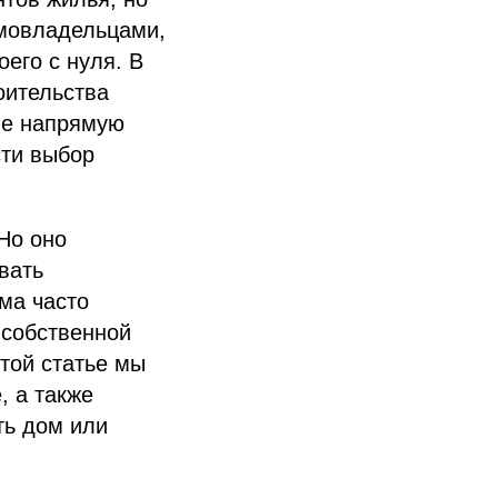
омовладельцами,
оего с нуля. В
оительства
ие напрямую
сти выбор
Но оно
вать
ма часто
 собственной
этой статье мы
, а также
ть дом или