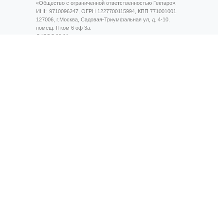
«Общество с ограниченной ответственностью Гектаро».
ИНН 9710096247, ОГРН 1227700115994, КПП 771001001.
127006, г.Москва, Садовая-Триумфальная ул, д. 4-10,
помещ. II ком 6 оф 3а.
ОКВЭД 62.01