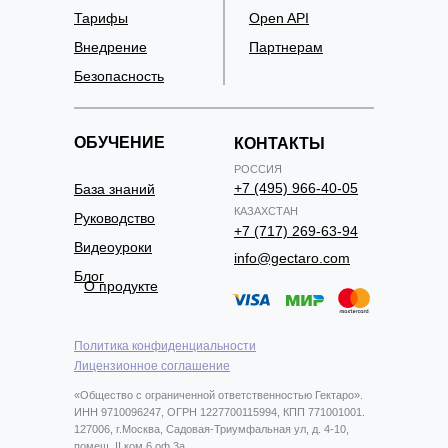
Тарифы
Open API
Внедрение
Партнерам
Безопасность
ОБУЧЕНИЕ
КОНТАКТЫ
РОССИЯ
+7 (495) 966-40-05
База знаний
КАЗАХСТАН
Руководство
+7 (717) 269-63-94
Видеоуроки
info@gectaro.com
Блог
О продукте
Политика конфиденциальности
Лицензионное соглашение
«Общество с ограниченной ответственностью Гектаро».
ИНН 9710096247, ОГРН 1227700115994, КПП 771001001.
127006, г.Москва, Садовая-Триумфальная ул, д. 4-10,
помещ. II ком 6 оф 3а.