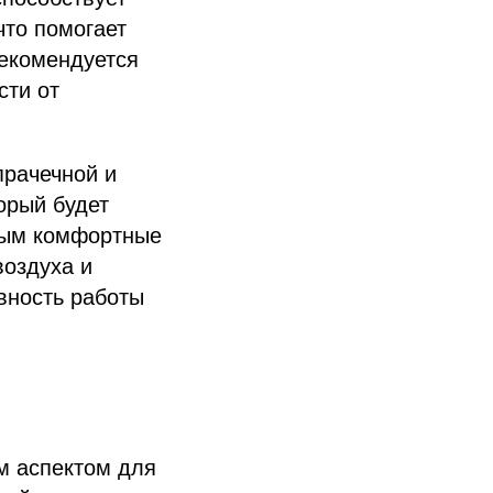
что помогает
Рекомендуется
сти от
прачечной и
орый будет
мым комфортные
воздуха и
вность работы
м аспектом для