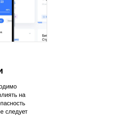
и
ходимо
влиять на
опасность
е следует