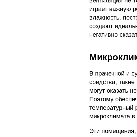
вентиляция не т
играет важную р
влажность, пост
создают идеальн
негативно сказа
Микроклим
В прачечной и с
средства, такие
могут оказать н
Поэтому обеспе
температурный р
микроклимата в 
Эти помещения, 