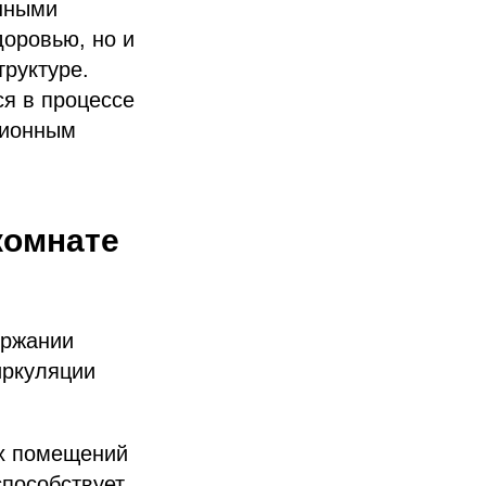
енными
доровью, но и
руктуре.
я в процессе
ционным
комнате
ержании
иркуляции
х помещений
способствует