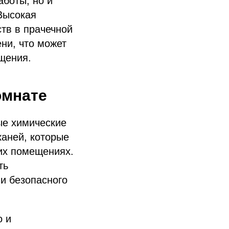
аботы, но и
Высокая
тв в прачечной
ни, что может
щения.
омнате
ые химические
каней, которые
тих помещениях.
ть
и безопасного
о и