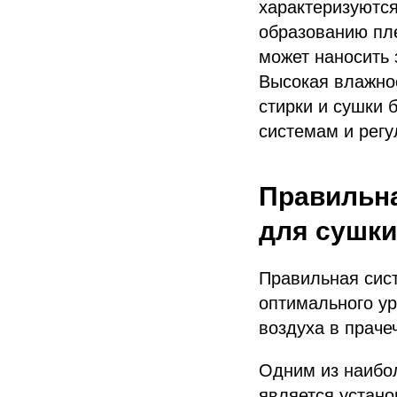
характеризуютс
образованию пле
может наносить 
Высокая влажно
стирки и сушки 
системам и регу
Правильна
для сушки
Правильная сис
оптимального ур
воздуха в праче
Одним из наибо
является устано