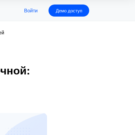
Войти
Демо доступ
ей
чной: