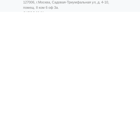
127006, г.Москва, Садовая-Триумфальная ул, д. 4-10,
помещ. II ком 6 оф 3а.
ОКВЭД 62.01