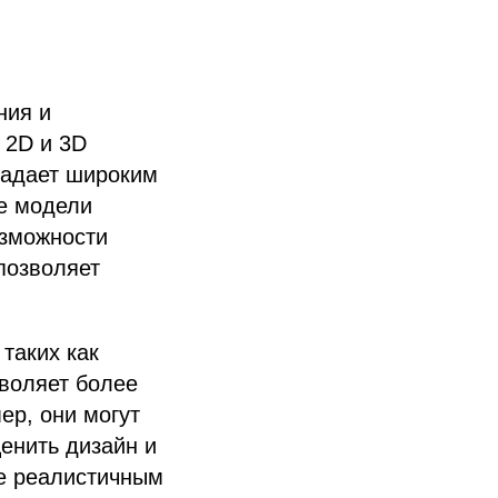
ния и
 2D и 3D
ладает широким
е модели
озможности
позволяет
таких как
зволяет более
ер, они могут
ценить дизайн и
ее реалистичным