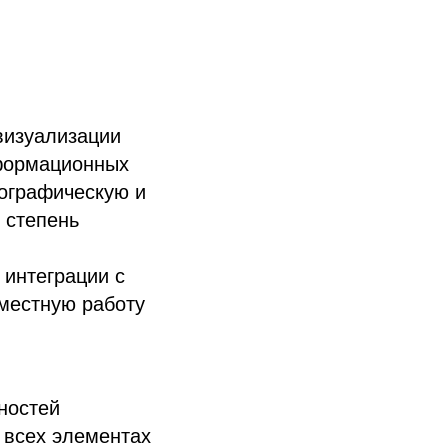
визуализации
нформационных
еографическую и
 степень
 интеграции с
вместную работу
ностей
 всех элементах