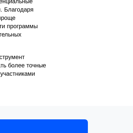
тенциальные
и. Благодаря
проще
эти программы
тельных
струмент
ть более точные
 участниками