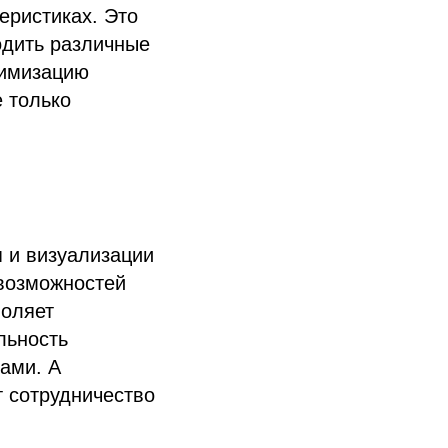
еристиках. Это
одить различные
тимизацию
е только
 и визуализации
 возможностей
воляет
льность
ами. А
 сотрудничество