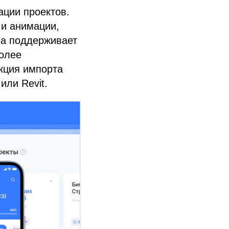
ации проектов.
 и анимации,
ма поддерживает
более
кция импорта
или Revit.