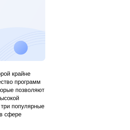
орой крайне
ество программ
торые позволяют
высокой
 три популярные
в сфере