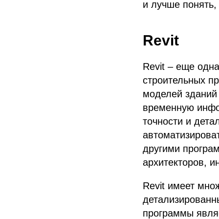
и лучше понять,
Revit
Revit – еще одн
строительных п
моделей зданий 
временную инфор
точности и дета
автоматизироват
другими програм
архитекторов, и
Revit имеет мно
детализированн
программы явля