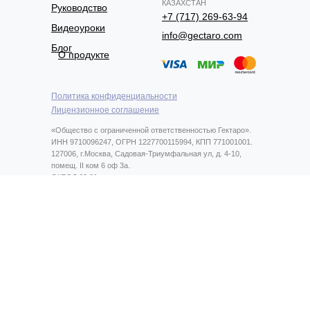
КАЗАХСТАН
Руководство
+7 (717) 269-63-94
Видеоуроки
info@gectaro.com
Блог
О продукте
Политика конфиденциальности
Лицензионное соглашение
«Общество с ограниченной ответственностью Гектаро».
ИНН 9710096247, ОГРН 1227700115994, КПП 771001001.
127006, г.Москва, Садовая-Триумфальная ул, д. 4-10,
помещ. II ком 6 оф 3а.
ОКВЭД 62.01