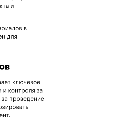
кта и
ериалов в
ен для
ов
рает ключевое
 и контроля за
 за проведение
нозировать
ент.