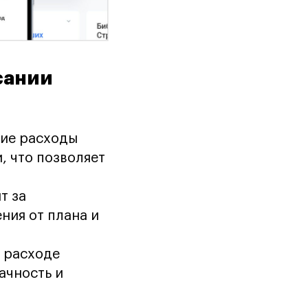
сании
кие расходы
 что позволяет
т за
ния от плана и
о расходе
ачность и