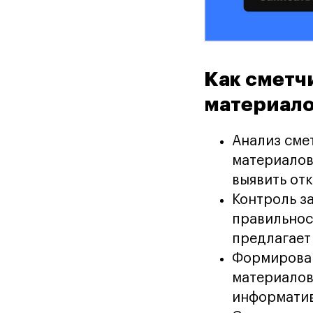
Как сметч
материал
Анализ сме
материалов
выявить от
Контроль з
правильнос
предлагает
Формирован
материалов
информатив