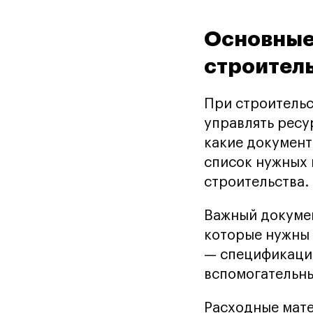
Основные
строител
При строительс
управлять ресу
какие документ
список нужных 
строительства.
Важный докумен
которые нужны 
— спецификацию
вспомогательн
Расходные мате