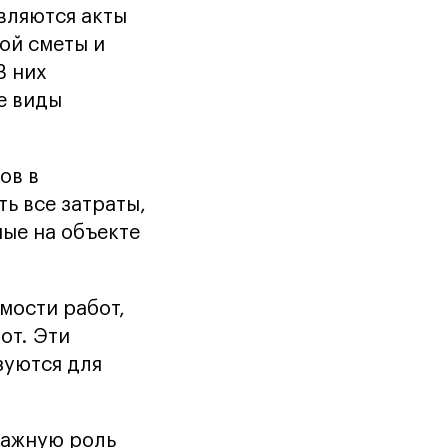
вляются акты
ой сметы и
В них
е виды
ов в
ь все затраты,
ные на объекте
мости работ,
от. Эти
зуются для
важную роль