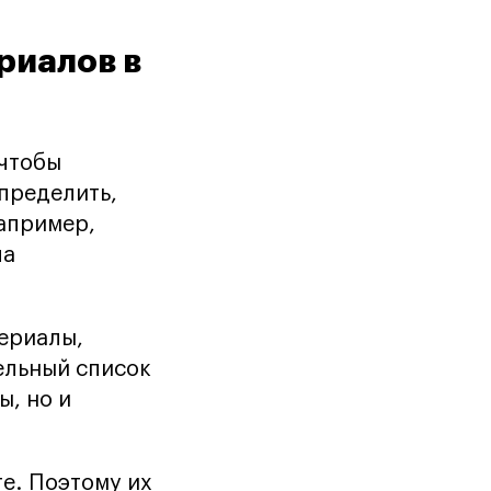
риалов в
 чтобы
определить,
Например,
ла
териалы,
ельный список
ы, но и
те. Поэтому их