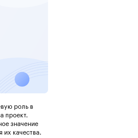
евую роль в
а проект.
ное значение
 их качества.