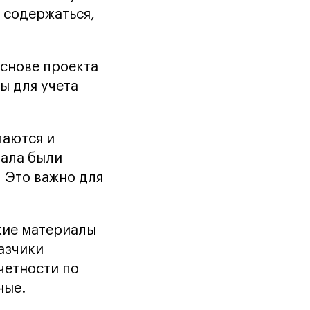
 содержаться,
основе проекта
ы для учета
паются и
иала были
 Это важно для
кие материалы
азчики
четности по
ные.