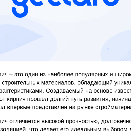
ич – это один из наиболее популярных и широ
 строительных материалов, обладающий уник
рактеристиками. Создаваемый на основе извест
тот кирпич прошёл долгий путь развития, начина
был впервые представлен на рынке стройматери
ич отличается высокой прочностью, долговечн
золяцией, что делает его идеальным выбором 