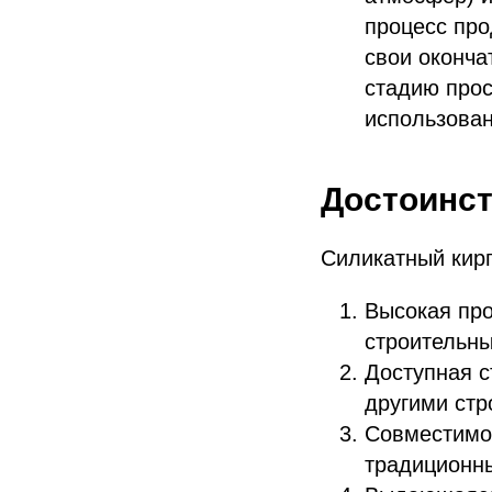
процесс про
свои оконча
стадию прос
использован
Достоинст
Силикатный кир
Высокая про
строительн
Доступная с
другими ст
Совместимо
традиционн