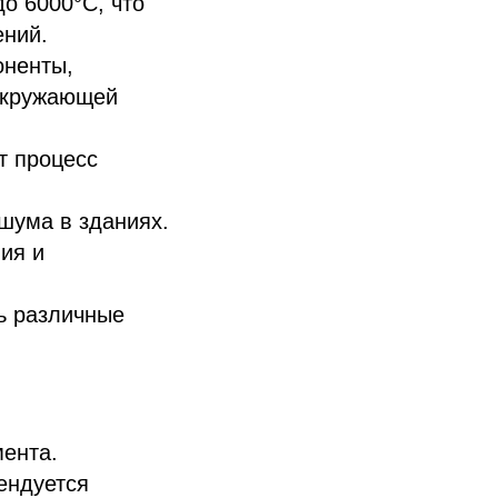
о 6000°C, что
ений.
оненты,
 окружающей
т процесс
шума в зданиях.
ия и
ь различные
мента.
ендуется