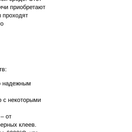
пичи приобретают
и проходят
го
тв:
го надежным
ю с некоторыми
– от
ерных клеев.