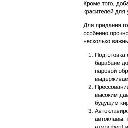
Кроме того, до
красителей для 
Для придания г
особенно прочно
несколько важны
Подготовка 
барабане до
паровой обр
выдерживает
Прессование
высоким дав
будущим кир
Автоклавир
автоклавы, 
атмосфер) и