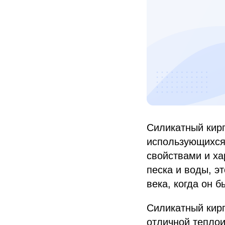
Силикатный кирп
использующихся
свойствами и ха
песка и воды, э
века, когда он 
Силикатный кирп
отличной теплои