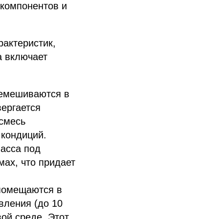
 компонентов и
актеристик,
а включает
ремешиваются в
вергается
 смесь
 кондиций.
асса под
ах, что придает
помещаются в
вления (до 10
ой среде. Этот