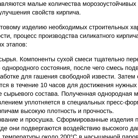
бавляются малые количества морозоустойчивых
улучшения свойств кирпича.
отовому изделию необходимых строительных хар
сти, процесс производства силикатного кирпич
х этапов:
сырья. Компоненты сухой смеси тщательно пе
 однородного состояния, после чего смесь под
аботке для гашения свободной извести. Затем
ся в течение 10 часов для достижения нужных
 сырьевого состава. Полученная однородная м
лением уплотняется в специальных пресс-форм
пичам высокую плотность и прочность.
ование и просушка. Сформированные изделия 
где они подвергаются воздействию высокого да
 температуры около 200°C в насыщенной паров