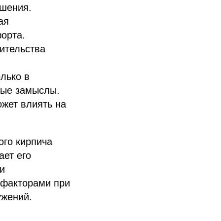
ушения.
ая
орта.
оительства
лько в
ные замыслы.
ожет влиять на
ого кирпича
ает его
и
 факторами при
ужений.