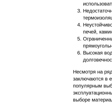
использоват
Недостаточ
термоизоляц
Неустойчиво
печей, ками
Ограниченны
прямоугольн
Высокая вод
долговечнос
Несмотря на ряд
заключаются в е
популярным выб
эксплуатационн
выборе материа