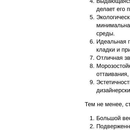
Выдающаяся 
делает его 
Экологическ
минимальная
среды.
Идеальная г
кладки и пр
Отличная зв
Морозостойк
оттаивания,
Эстетичност
дизайнерски
Тем не менее, с
Большой вес
Подверженн