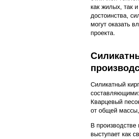
как жилых, так 
достоинства, си
могут оказать в
проекта.
Силикатны
производ
Силикатный кирп
составляющими: 
Кварцевый песок
от общей массы,
В производстве 
выступает как с