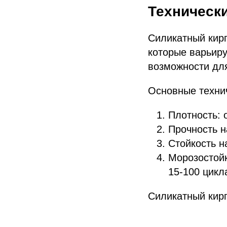
Техническ
Силикатный кир
которые варьиру
возможности для
Основные технич
Плотность: о
Прочность на
Стойкость на
Морозостойк
15-100 цикл
Силикатный кирп