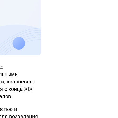
ко
альными
и, кварцевого
я с конца XIX
алов.
остью и
для возведения