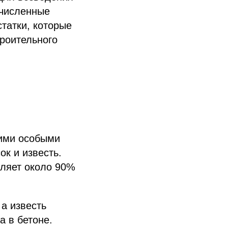
очисленные
статки, которые
троительного
оими особыми
ок и известь.
вляет около 90%
а известь
а в бетоне.