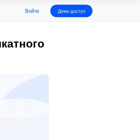
Войти
Демо доступ
икатного