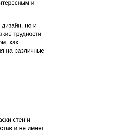
интересным и
 дизайн, но и
акие трудности
ом, как
ия на различные
ски стен и
став и не имеет