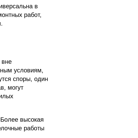
ниверсальна в
монтных работ,
.
 вне
дным условиям,
утся споры, один
в, могут
жилых
. Более высокая
елочные работы