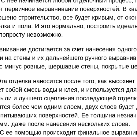
 С нее начинается любой отделочный процесс, 
т первичное выравнивание поверхностей. В ква
ршено строительство, все будет кривым, от око
олка и пола. И это нормально, построить идеал
попросту невозможно.
нивание достигается за счет нанесения одного
и на стены и их дальнейшего ручного выравнив
с-минус ровные, шершавые стены, покрытые ц
Эта отделка наносится после того, как высохнет
т собой смесь воды и клея, и используется дл
ыли и лучшего сцепления последующей отделк
ится более чем одним слоем, двух слоев будет
питывающих поверхностей. Ее толщина незначи
 мм. даже после нанесения нескольких слоев.
 С ее помощью происходит финальное выравнив