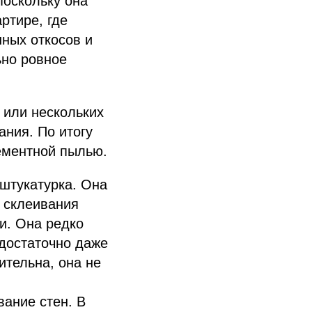
поскольку она
ртире, где
нных откосов и
ьно ровное
 или нескольких
ания. По итогу
ементной пылью.
 штукатурка. Она
я склеивания
и. Она редко
 достаточно даже
тельна, она не
ание стен. В