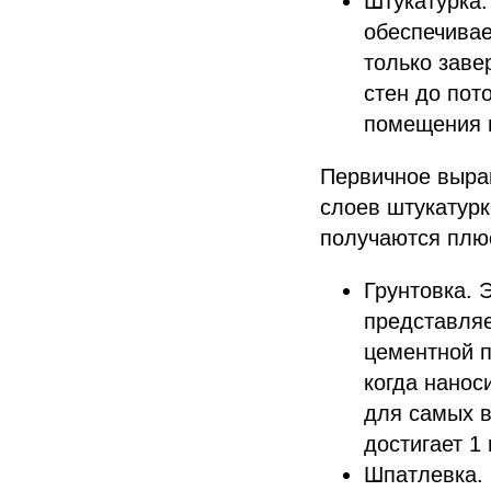
Штукатурка.
обеспечивае
только заве
стен до пот
помещения 
Первичное вырав
слоев штукатурк
получаются плю
Грунтовка. 
представляе
цементной п
когда нанос
для самых в
достигает 1
Шпатлевка.