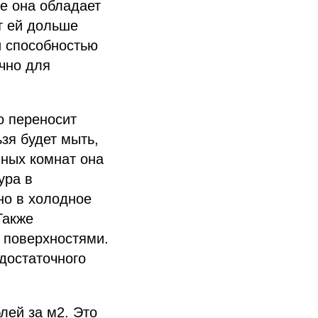
же она обладает
т ей дольше
й способностью
очно для
о переносит
зя будет мыть,
нных комнат она
ура в
но в холодное
Также
 поверхностями.
достаточного
лей за м2. Это