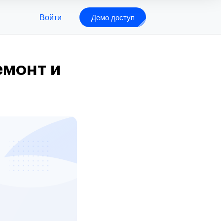
Войти
Демо доступ
емонт и