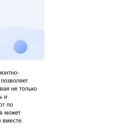
монтно-
 позволяет
вая не только
ь и
от по
ов может
 вместе.