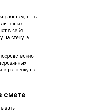
м работам, есть
 листовых
ают в себя
у на стену, а
епосредственно
 деревянных
ы в расценку на
в смете
тывать