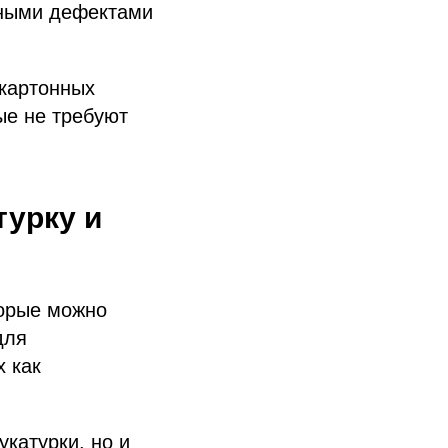
ьными дефектами
окартонных
ые не требуют
турку и
торые можно
для
х как
укатурки, но и