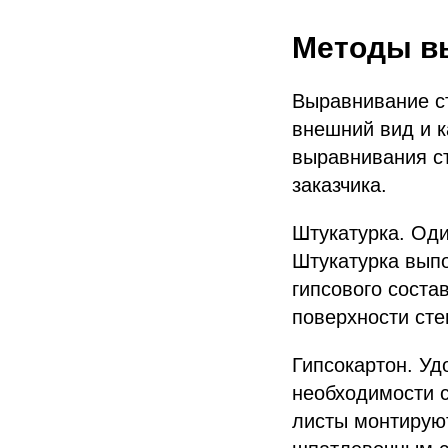
Методы в
Выравнивание ст
внешний вид и к
выравнивания ст
заказчика.
Штукатурка. Од
Штукатурка вып
гипсового соста
поверхности сте
Гипсокартон. Уд
необходимости 
листы монтируют