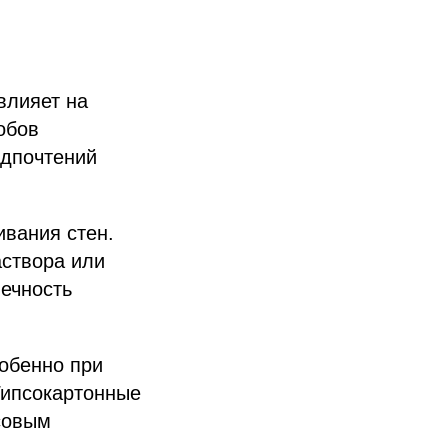
влияет на
обов
едпочтений
вания стен.
аствора или
вечность
собенно при
Гипсокартонные
совым