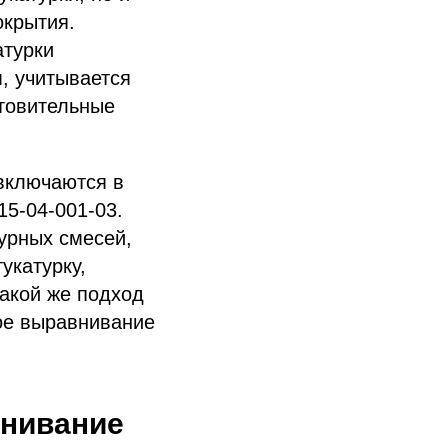
окрытия.
атурки
, учитывается
отовительные
 включаются в
15-04-001-03.
урных смесей,
укатурку,
Такой же подход
ое выравнивание
внивание