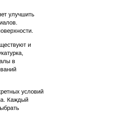
яет улучшить
иалов.
поверхности.
уществуют и
катурка,
иалы в
ований
кретных условий
ка. Каждый
выбрать