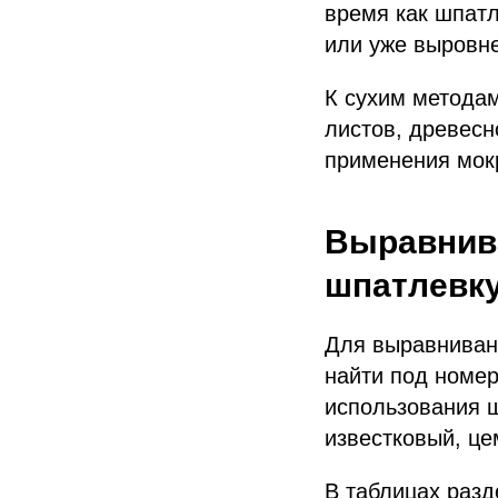
время как шпатл
или уже выровн
К сухим метода
листов, древесн
применения мок
Выравнива
шпатлевку
Для выравниван
найти под номер
использования ш
известковый, це
В таблицах разд