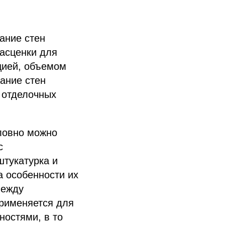
ание стен
расценки для
цией, объемом
ание стен
 отделочных
ловно можно
с
штукатурка и
а особенности их
между
применяется для
ностями, в то