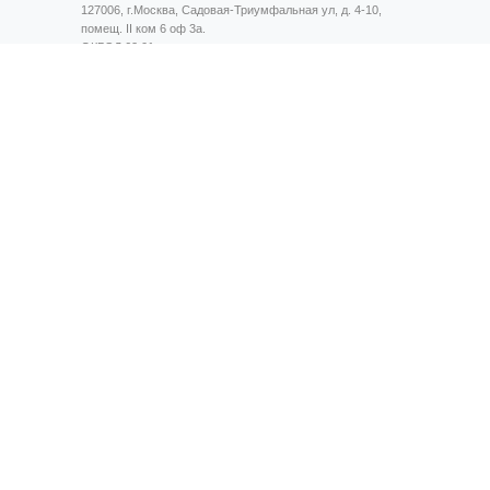
127006, г.Москва, Садовая-Триумфальная ул, д. 4-10,
помещ. II ком 6 оф 3а.
ОКВЭД 62.01