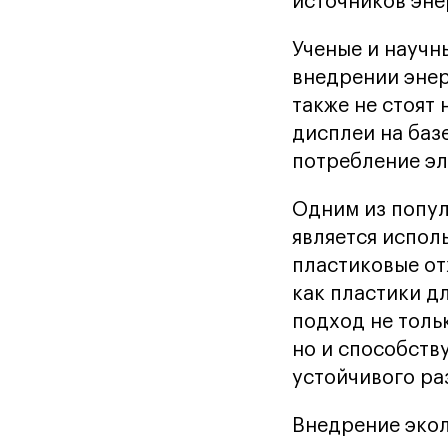
источников эне
Ученые и научн
внедрении энер
также не стоят
дисплеи на баз
потребление э
Одним из попул
является испол
пластиковые от
как пластики д
подход не толь
но и способств
устойчивого ра
Внедрение экол