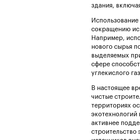
здания, включа
Использование 
сокращению исп
Например, испо
нового сырья п
выделяемых при
сфере способст
углекислого газ
В настоящее вр
чистые строите
территориях ос
экотехнологий 
активнее подде
строительство 