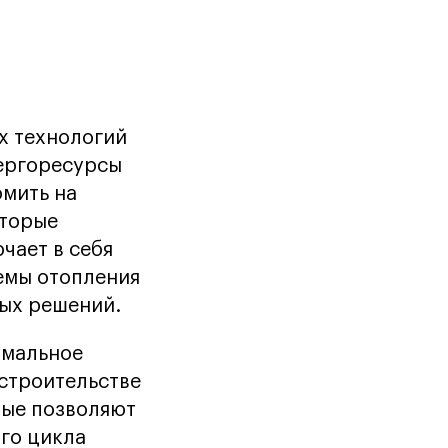
х технологий
нергоресурсы
омить на
оторые
чает в себя
емы отопления
ных решений.
имальное
 строительстве
рые позволяют
го цикла