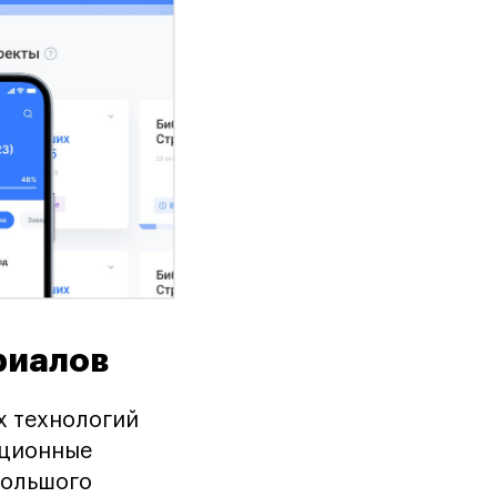
риалов
х технологий
иционные
большого