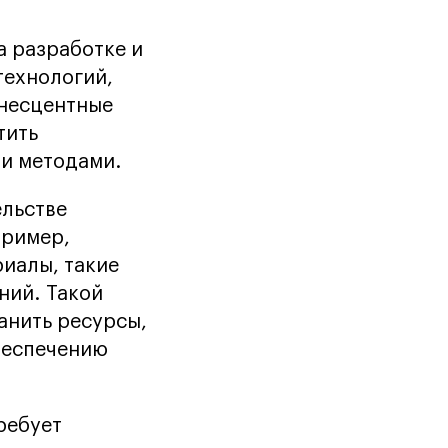
а разработке и
технологий,
инесцентные
тить
и методами.
ельстве
пример,
риалы, такие
ний. Такой
анить ресурсы,
обеспечению
ребует