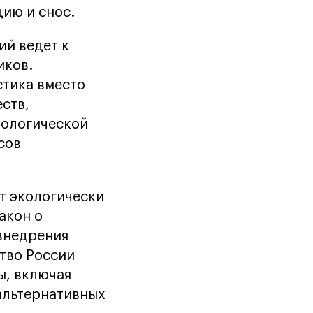
цию и снос.
ий ведет к
иков.
стика вместо
ств,
кологической
сов
т экологически
акон о
внедрения
ство России
ы, включая
альтернативных