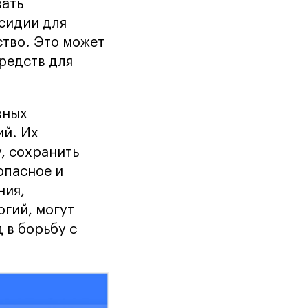
вать
бсидии для
тво. Это может
редств для
вных
ий. Их
, сохранить
опасное и
ния,
огий, могут
 в борьбу с