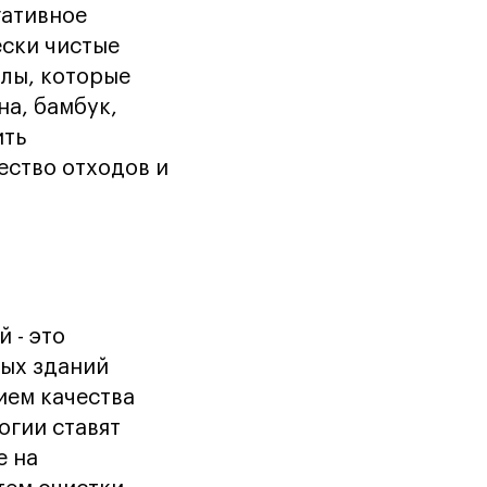
гативное
ески чистые
лы, которые
на, бамбук,
ить
ество отходов и
 - это
ных зданий
ием качества
огии ставят
е на