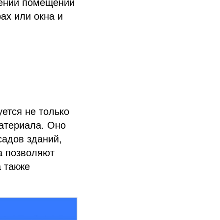
шении помещений
ах или окна и
уется не только
материала. Оно
садов зданий,
а позволяют
 также