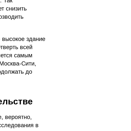
. Так
т снизить
озводить
 высокое здание
етверть всей
яется самым
 Москва-Сити,
одолжать до
ельстве
, вероятно,
сследования в