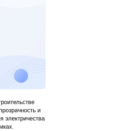
троительстве
 прозрачность и
ия электричества
мках.