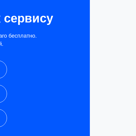
 сервису
aro бесплатно.
й.