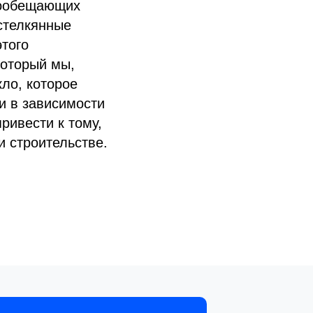
гообещающих
стелкянные
этого
который мы,
ло, которое
и в зависимости
ривести к тому,
и строительстве.