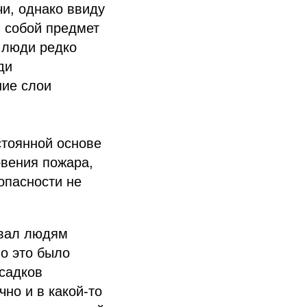
и, однако ввиду
 собой предмет
 люди редко
ди
шие слои
стоянной основе
овения пожара,
опасности не
авал людям
о это было
осадков
но и в какой-то