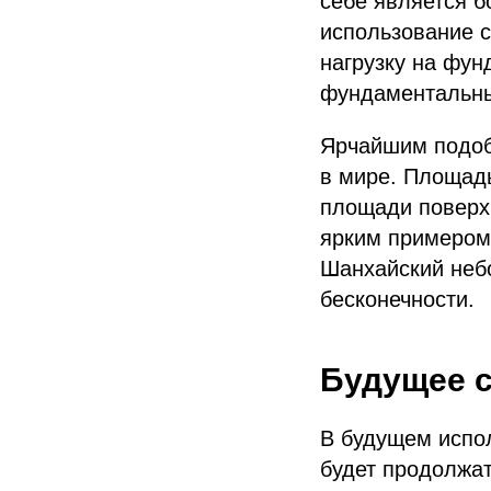
себе является б
использование с
нагрузку на фун
фундаментальны
Ярчайшим подоб
в мире. Площадь
площади поверх
ярким примером,
Шанхайский небо
бесконечности.
Будущее с
В будущем испол
будет продолжат