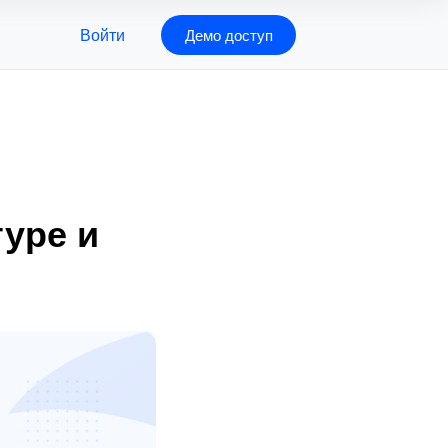
Войти
Демо доступ
туре и