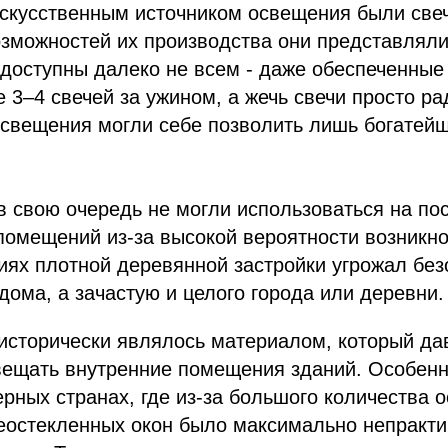
скусственным источником освещения были свеч
озможностей их производства они представляли
доступны далеко не всем - даже обеспеченные
 3–4 свечей за ужином, а жечь свечи просто ра
освещения могли себе позволить лишь богатей
в свою очередь не могли использоваться на по
помещений из-за высокой вероятности возникн
иях плотной деревянной застройки угрожал без
дома, а зачастую и целого города или деревни.
 исторически являлось материалом, который д
вещать внутренние помещения зданий. Особенн
ерных странах, где из-за большого количества 
еостекленных окон было максимально непрактич