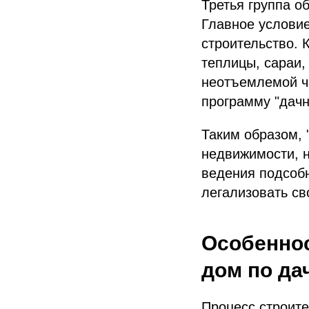
Третья группа о
Главное условие
строительство. 
теплицы, сараи,
неотъемлемой ча
программу "дачн
Таким образом, 
недвижимости, 
ведения подсобн
легализовать св
Особеннос
дом по да
Процесс строите