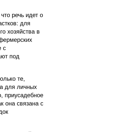
что речь идет о
астков: для
го хозяйства в
-фермерских
 с
ают под
олько те,
да для личных
о, приусадебное
к она связана с
док