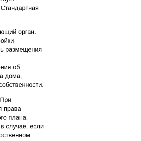
 Стандартная
ующий орган.
ройки
ть размещения
ния об
а дома,
собственности.
 При
я права
го плана.
в случае, если
арственном