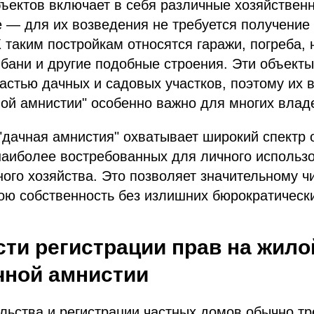
бъектов включает в себя различные хозяйствен
 — для их возведения не требуется получение
К таким постройкам относятся гаражи, погреба, 
 бани и другие подобные строения. Эти объект
стью дачных и садовых участков, поэтому их 
ой амнистии" особенно важно для многих влад
"дачная амнистия" охватывает широкий спектр 
наиболее востребованных для личного использ
ого хозяйства. Это позволяет значительному 
ою собственность без излишних бюрократическ
ти регистрации прав на жил
чной амнистии
льства и регистрации частных домов обычно тр