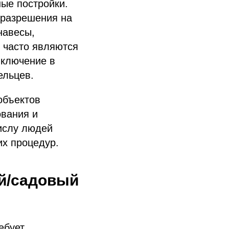
ные постройки.
 разрешения на
навесы,
ы часто являются
включение в
ельцев.
объектов
ования и
числу людей
их процедур.
ой/садовый
ебует