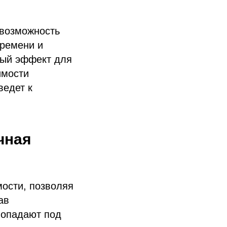
 возможность
времени и
ьный эффект для
имости
ведет к
чная
мости, позволяя
ав
попадают под