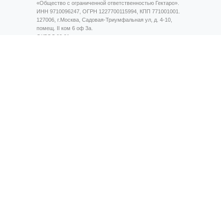
«Общество с ограниченной ответственностью Гектаро».
ИНН 9710096247, ОГРН 1227700115994, КПП 771001001.
127006, г.Москва, Садовая-Триумфальная ул, д. 4-10,
помещ. II ком 6 оф 3а.
ОКВЭД 62.01