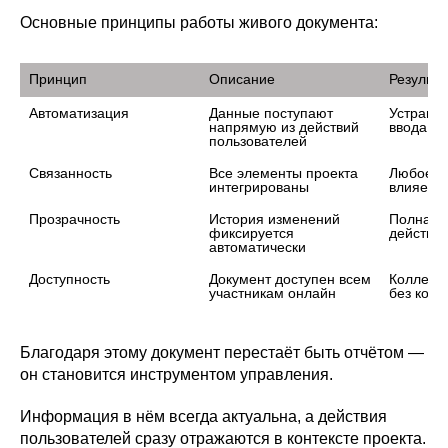
Основные принципы работы живого документа:
Принцип
Описание
Результа
Автоматизация
Данные поступают 
Устранен
напрямую из действий 
ввода и 
пользователей
Связанность
Все элементы проекта 
Любое и
интегрированы
влияет н
Прозрачность
История изменений 
Полная в
фиксируется 
действий
автоматически
Доступность
Документ доступен всем 
Коллекти
участникам онлайн
без копи
Благодаря этому документ перестаёт быть отчётом —
он становится инструментом управления.
Информация в нём всегда актуальна, а действия
пользователей сразу отражаются в контексте проекта.