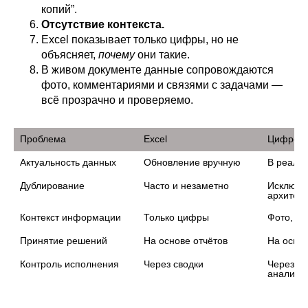
копий”.
Отсутствие контекста.
Excel показывает только цифры, но не
объясняет,
почему
они такие.
В живом документе данные сопровождаются
фото, комментариями и связями с задачами —
всё прозрачно и проверяемо.
Проблема
Excel
Цифрова
Обновление вручную
В реаль
Дублирование
Часто и незаметно
Исключен
архитект
Контекст информации
Только цифры
Фото, ст
Принятие решений
На основе отчётов
На осно
Контроль исполнения
Через сводки
Через ав
аналити