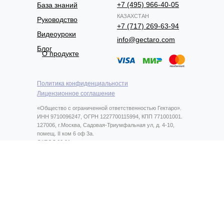
+7 (495) 966-40-05
База знаний
КАЗАХСТАН
Руководство
+7 (717) 269-63-94
Видеоуроки
info@gectaro.com
Блог
О продукте
Политика конфиденциальности
Лицензионное соглашение
«Общество с ограниченной ответственностью Гектаро».
ИНН 9710096247, ОГРН 1227700115994, КПП 771001001.
127006, г.Москва, Садовая-Триумфальная ул, д. 4-10,
помещ. II ком 6 оф 3а.
ОКВЭД 62.01