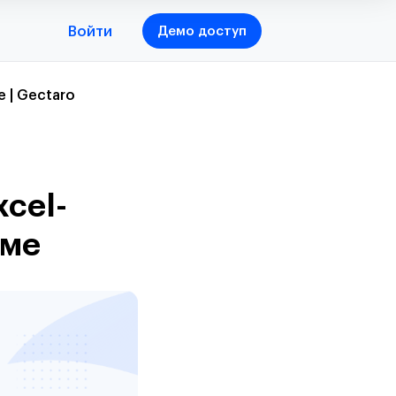
Войти
Демо доступ
 | Gectaro
xcel-
еме