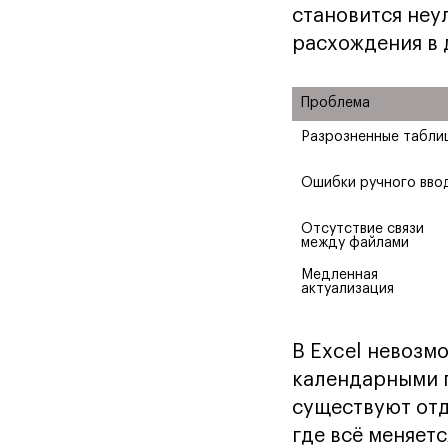
становится неу
расхождения в 
Проблема
Разрозненные табли
Ошибки ручного вво
Отсутствие связи 
между файлами
Медленная 
актуализация
В Excel невозм
календарными г
существуют отд
где всё меняет