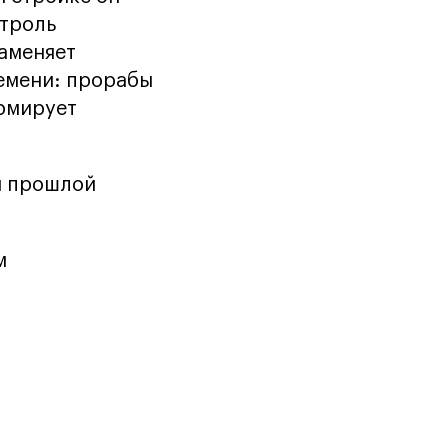
нтроль
заменяет
емени: прорабы
ормирует
ам прошлой
м