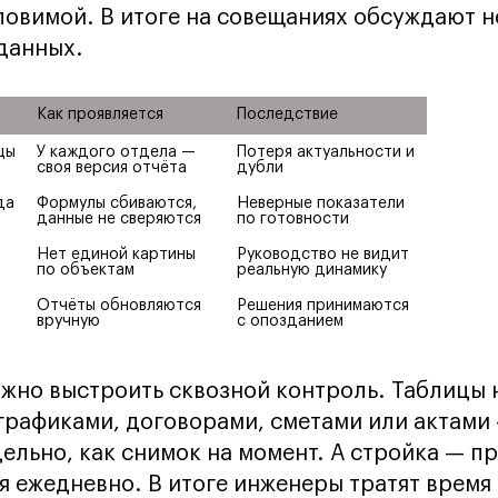
ловимой. В итоге на совещаниях обсуждают не
данных.
Как проявляется
Последствие
цы
У каждого отдела — 
Потеря актуальности и 
своя версия отчёта
дубли
да
Формулы сбиваются, 
Неверные показатели 
данные не сверяются
по готовности
Нет единой картины 
Руководство не видит 
по объектам
реальную динамику
Отчёты обновляются 
Решения принимаются 
вручную
с опозданием
ожно выстроить сквозной контроль. Таблицы 
рафиками, договорами, сметами или актами
ельно, как снимок на момент. А стройка — п
ся ежедневно. В итоге инженеры тратят время