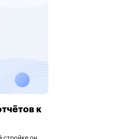
отчётов к
й стройке он