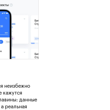
ия неизбежно
е кажутся
лавины: данные
 а реальная