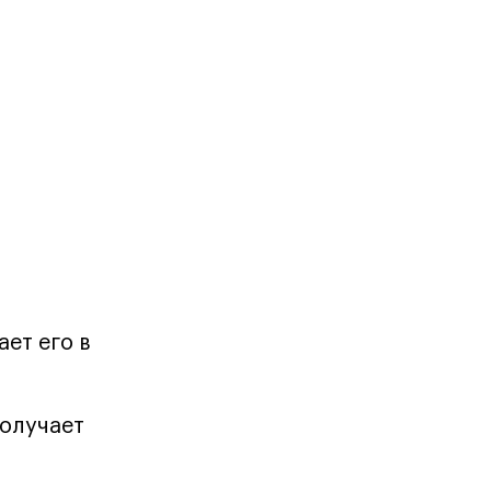
ет его в
получает