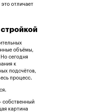
 это отличает
 стройкой
оительных
нные объёмы,
 Но сегодня
вания к
ных подсчётов,
весь процесс.
ся.
— собственный
щая картина