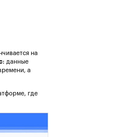
нчивается на
с
: данные
времени, а
атформе, где