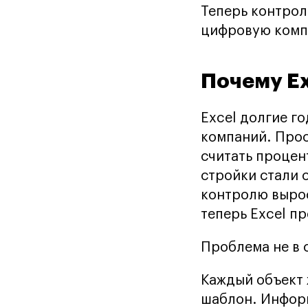
Теперь контроль
цифровую компа
Почему Ex
Excel долгие г
компаний. Про
считать процен
стройки стали 
контролю вырос
теперь Excel п
Проблема не в с
Каждый объект 
шаблон. Информ