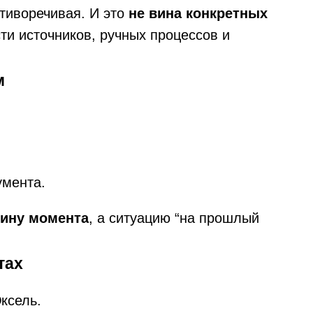
отиворечивая. И это
не вина конкретных
ти источников, ручных процессов и
м
умента.
тину момента
, а ситуацию “на прошлый
тах
ксель.