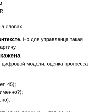
м.
Р.
на словах.
онтексте
. Но для управленца такая
артину.
скажена
й цифровой модели, оценка прогресса
т, 45);
 именно?);
сно).