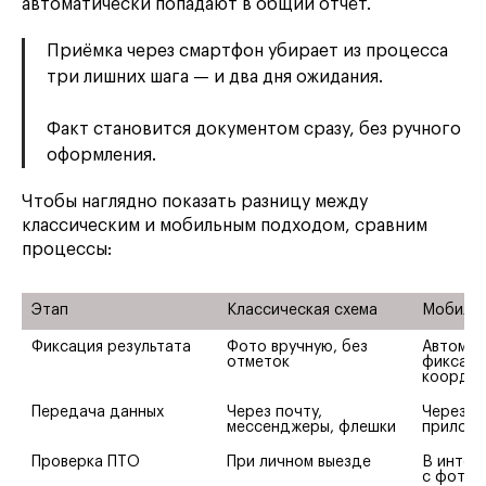
автоматически попадают в общий отчёт.
Приёмка через смартфон убирает из процесса
три лишних шага — и два дня ожидания.
Факт становится документом сразу, без ручного
оформления.
Чтобы наглядно показать разницу между
классическим и мобильным подходом, сравним
процессы:
Этап
Классическая схема
Мобильн
Фиксация результата
Фото вручную, без 
Автомат
отметок
фиксация
коорди
Передача данных
Через почту, 
Через е
мессенджеры, флешки
приложе
Проверка ПТО
При личном выезде
В интер
с фото и