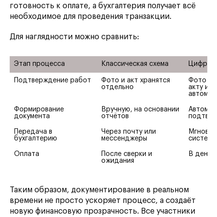
готовность к оплате, а бухгалтерия получает всё
необходимое для проведения транзакции.
Для наглядности можно сравнить:
Этап процесса
Классическая схема
Цифрова
Подтверждение работ
Фото и акт хранятся 
Фото пр
отдельно
акту и п
автомат
Формирование 
Вручную, на основании 
Автомат
документа
отчётов
подтве
Передача в 
Через почту или 
Мгновенн
бухгалтерию
мессенджеры
систему
Оплата
После сверки и 
В день 
ожидания
Таким образом, документирование в реальном
времени не просто ускоряет процесс, а создаёт
новую финансовую прозрачность. Все участники